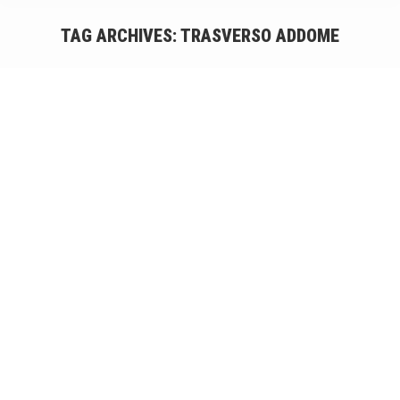
TAG ARCHIVES:
TRASVERSO ADDOME
You are here:
Core training: esercizi per il muscolo