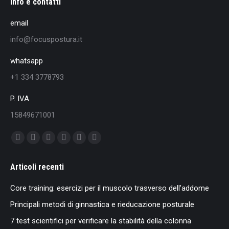
Info e contatti
email
info@focuspostura.it
whatsapp
+1 334 3778793
P. IVA
15849671001
Find us on:
Facebook
X
YouTube
Instagram
Mail
Whatsapp
page
page
page
page
page
page
Articoli recenti
opens
opens
opens
opens
opens
opens
in
in
in
in
in
in
Core training: esercizi per il muscolo trasverso dell’addome
new
new
new
new
new
new
Principali metodi di ginnastica e rieducazione posturale
window
window
window
window
window
window
7 test scientifici per verificare la stabilità della colonna