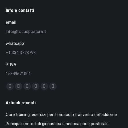
Info e contatti
email
info@focuspostura.it
whatsapp
+1 334 3778793
P. IVA
15849671001
Find us on:
Facebook
X
YouTube
Instagram
Mail
Whatsapp
page
page
page
page
page
page
Articoli recenti
opens
opens
opens
opens
opens
opens
in
in
in
in
in
in
Core training: esercizi per il muscolo trasverso dell’addome
new
new
new
new
new
new
Principali metodi di ginnastica e rieducazione posturale
window
window
window
window
window
window