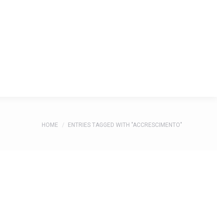
 NOI
PARTNERS
CONTATTI
You are here:
HOME
ENTRIES TAGGED WITH "ACCRESCIMENTO"