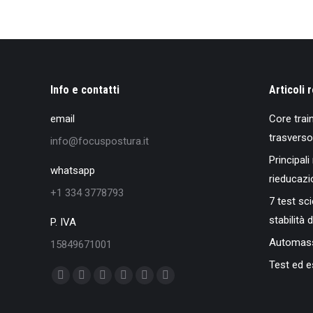
Info e contatti
Articoli 
email
Core train
trasverso
info@focuspostura.it
Principali
whatsapp
rieducazi
+1 334 3778793
7 test sci
stabilità 
P. IVA
Automass
15849671001
Test ed es
Find us on:
Facebook
X
YouTube
Instagram
Mail
Whatsapp
page
page
page
page
page
page