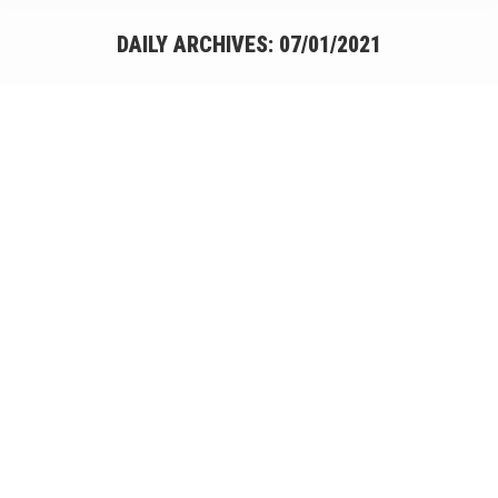
DAILY ARCHIVES:
07/01/2021
You are here:
Core stability e plank