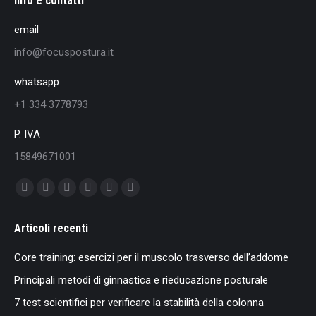
Info e contatti
email
info@focuspostura.it
whatsapp
+1 334 3778793
P. IVA
15849671001
Find us on:
Facebook
X
YouTube
Instagram
Mail
Whatsapp
page
page
page
page
page
page
Articoli recenti
opens
opens
opens
opens
opens
opens
in
in
in
in
in
in
Core training: esercizi per il muscolo trasverso dell’addome
new
new
new
new
new
new
Principali metodi di ginnastica e rieducazione posturale
window
window
window
window
window
window
7 test scientifici per verificare la stabilità della colonna