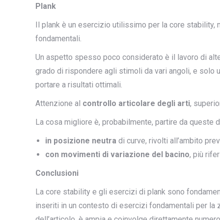
Plank
Il plank è un esercizio utilissimo per la core stability,
fondamentali.
Un aspetto spesso poco considerato è il lavoro di alter
grado di rispondere agli stimoli da vari angoli, e sol
portare a risultati ottimali.
Attenzione al
controllo articolare degli arti
, superio
La cosa migliore è, probabilmente, partire da queste du
in posizione neutra
di curve, rivolti all’ambito pre
con movimenti di variazione del bacino
, più rif
Conclusioni
La core stability e gli esercizi di plank sono fondamen
inseriti in un contesto di esercizi fondamentali per l
dell’articolo, è ampia e coinvolge direttamente numeros