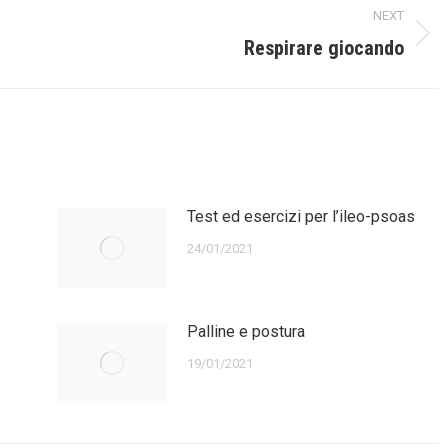
NEXT
Next
Respirare giocando
post:
Test ed esercizi per l’ileo-psoas
24/01/2021
Palline e postura
19/01/2021