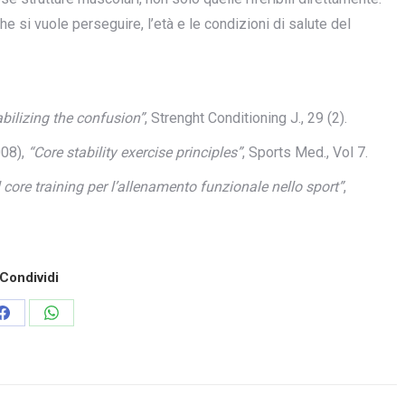
e si vuole perseguire, l’età e le condizioni di salute del
abilizing the confusion”
, Strenght Conditioning J., 29 (2).
008),
“Core stability exercise principles”
, Sports Med., Vol 7.
l core training per l’allenamento funzionale nello sport”
,
Condividi
Share
Share
on
on
Facebook
WhatsApp