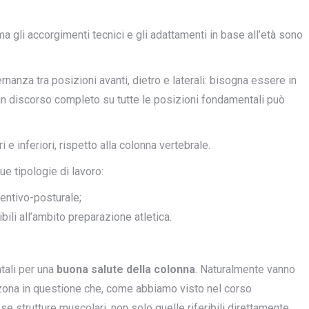
 ma gli accorgimenti tecnici e gli adattamenti in base all’età sono
nanza tra posizioni avanti, dietro e laterali: bisogna essere in
o un discorso completo su tutte le posizioni fondamentali può
ri e inferiori, rispetto alla colonna vertebrale.
e tipologie di lavoro:
ventivo-posturale;
eribili all’ambito preparazione atletica.
tali per una
buona salute della colonna
. Naturalmente vanno
a zona in questione che, come abbiamo visto nel corso
e strutture muscolari, non solo quelle riferibili direttamente.