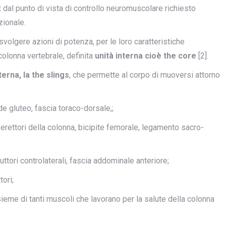
 dal punto di vista di controllo neuromuscolare richiesto
zionale.
a svolgere azioni di potenza, per le loro caratteristiche
olonna vertebrale, definita
unità interna cioè the core
[2].
terna, la the slings
, che permette al corpo di muoversi attorno
e gluteo, fascia toraco-dorsale,;
erettori della colonna, bicipite femorale, legamento sacro-
ttori controlaterali, fascia addominale anteriore;
ori;
sieme di tanti muscoli che lavorano per la salute della colonna