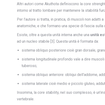
Altri autori come Akuthota definiscono la core strenght
intorno al tratto lombare per mantenere la stabilità fun
Per l’autore si tratta, in pratica, di muscoli non adatti 
anatomiche, e che formano una specie di fascia sulla c
Esiste, oltre a questa unità interna anche una
unità es
ad un nucleo stabile [3]. Questa unità è formata da:
sistema obliquo posteriore cioè gran dorsale, grand
sistema longitudinale profondo vale a dire muscoli 
tuberoso;
sistema obliquo anteriore: obliqui dell’addome, addu
sistema laterale cioè medio e piccolo gluteo, addutt
Insomma, la core stability, nel suo complesso, è un’in
vertebrale.